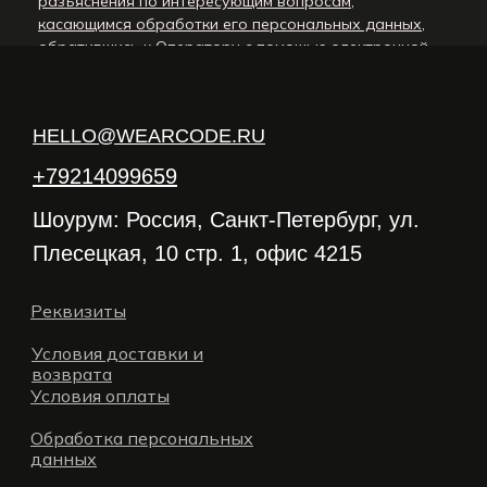
разъяснения по интересующим вопросам,
касающимся обработки его персональных данных,
обратившись к Оператору с помощью электронной
почты hello@wearcode.ru.
12.2. В данном документе будут отражены любые
изменения политики обработки персональных
HELLO@WEARCODE.RU
данных Оператором. Политика действует
бессрочно до замены ее новой версией.
+79214099659
12.3. Актуальная версия Политики в свободном
доступе расположена в сети Интернет по адресу
Шоурум: Россия, Санкт-Петербург, ул.
http://wearcode.ru/politika-konfidencialnosti.
Плесецкая, 10 стр. 1, офис 4215
Реквизиты
Условия доставки и
возврата
Условия оплаты
Обработка персональных
данных