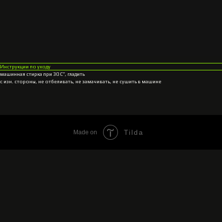
Инструкции по уходу
машинная стирка при 30 С”, гладить
с изн. стороны, не отбеливать, не замачивать, не сушить в машине
Tilda
Made on