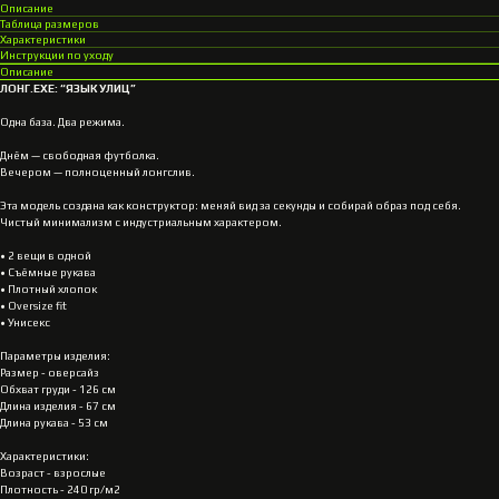
Описание
Таблица размеров
Характеристики
Инструкции по уходу
Описание
ЛОНГ.EXE: “ЯЗЫК УЛИЦ”
Одна база. Два режима.
Днём — свободная футболка.
Вечером — полноценный лонгслив.
Эта модель создана как конструктор: меняй вид за секунды и собирай образ под себя.
Чистый минимализм с индустриальным характером.
• 2 вещи в одной
• Съёмные рукава
• Плотный хлопок
• Oversize fit
• Унисекс
Параметры изделия:
Размер - оверсайз
Обхват груди - 126 см
Длина изделия - 67 см
Длина рукава - 53 см
Характеристики:
Возраст - взрослые
Плотность - 240 гр/м2